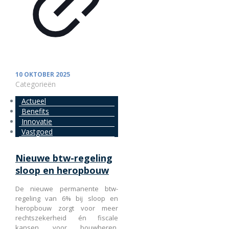
10 OKTOBER 2025
Categorieën
Actueel
Benefits
Innovatie
Vastgoed
Nieuwe btw-regeling
sloop en heropbouw
De nieuwe permanente btw-
regeling van 6% bij sloop en
heropbouw zorgt voor meer
rechtszekerheid én fiscale
kansen voor bouwheren.