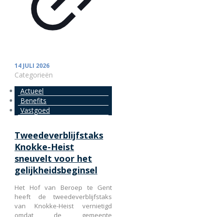
14 JULI 2026
Categorieën
Actueel
Benefits
Vastgoed
Tweedeverblijfstaks
Knokke-Heist
sneuvelt voor het
gelijkheidsbeginsel
Het Hof van Beroep te Gent
heeft de tweedeverblijfstaks
van Knokke-Heist vernietigd
omdat de gemeente